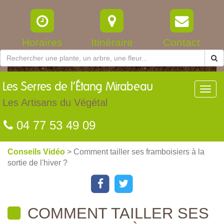
Horaires
Itinéraire
Contact
Les
Serres de l’Étang Mirabeau
Toggl
navig
Les Artisans du Végétal
04 77 53 49 09
Conseils Vidéo
> Comment tailler ses framboisiers à la
sortie de l'hiver ?
COMMENT TAILLER SES