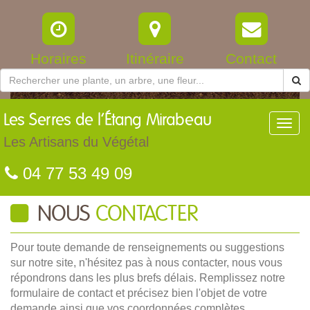
Horaires
Itinéraire
Contact
Les
Serres de l’Étang Mirabeau
Toggl
navig
Les Artisans du Végétal
04 77 53 49 09
NOUS
CONTACTER
Pour toute demande de renseignements ou suggestions
sur notre site, n'hésitez pas à nous contacter, nous vous
répondrons dans les plus brefs délais. Remplissez notre
formulaire de contact et précisez bien l'objet de votre
demande ainsi que vos coordonnées complètes.