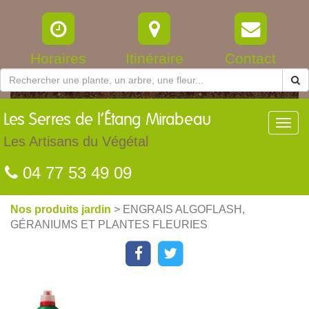
Horaires
Itinéraire
Contact
Les
Serres de l’Étang Mirabeau
Toggl
navig
Les Artisans du Végétal
04 77 53 49 09
Nos produits jardin
> ENGRAIS ALGOFLASH,
GÉRANIUMS ET PLANTES FLEURIES