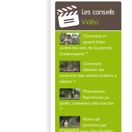
Les conseils
Vidéo
Comment et
quand lutter
contre les vers de la pomme
(carpocapse) ?
Comment
éliminer les
pucerons des arbres fruitiers à
pépins ?
Phéromone,
Kairomone au
jardin, comment cela marche
?
Moins de
pommes par
POMMIER pour des récoltes