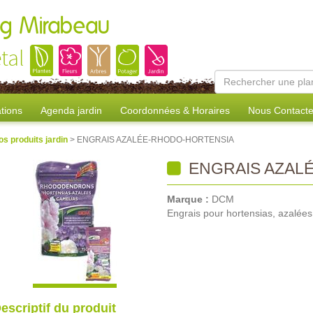
ang Mirabeau
tal
tions
Agenda jardin
Coordonnées & Horaires
Nous Contacte
os produits jardin
> ENGRAIS AZALÉE-RHODO-HORTENSIA
ENGRAIS AZAL
Marque :
DCM
Engrais pour hortensias, azalées
escriptif du produit