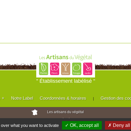
" Établissement labélisé "
s +
Notre Label
Coordonnées & horaires
Gestion des co
|
Les artisans du végétal
Horticulteurs et pépinièristes de France
l over what you want to activate
✓ OK, accept all
✗ Deny all
Réalisé avec
WEB
Enseignes