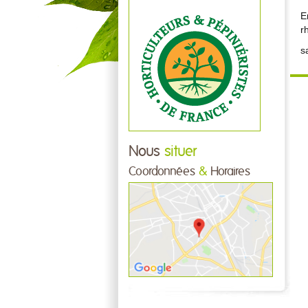
E
r
s
Nous
situer
Coordonnées
&
Horaires