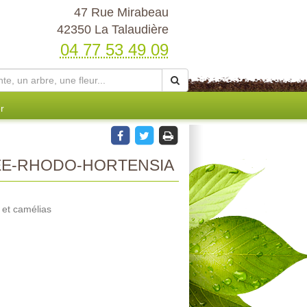
47 Rue Mirabeau
42350 La Talaudière
04 77 53 49 09
r
ÉE-RHODO-HORTENSIA
 et camélias