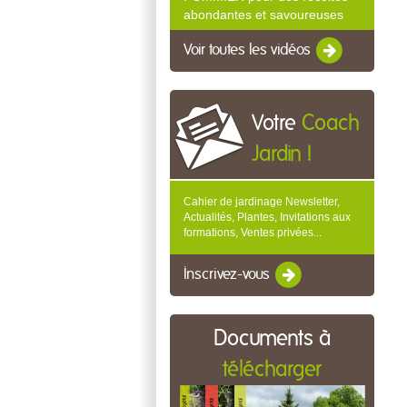
abondantes et savoureuses
Voir toutes les vidéos
Votre
Coach
Jardin !
Cahier de jardinage Newsletter,
Actualités, Plantes, Invitations aux
formations, Ventes privées...
Inscrivez-vous
Documents à
télécharger