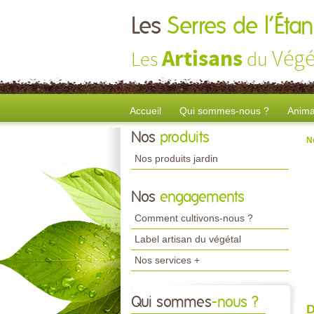
Les
Serres de l’Ét
Artisans
Végé
Les
du
Accueil
Qui sommes-nous ?
Anima
Nos
produits
N
Nos produits jardin
Nos
engagements
Comment cultivons-nous ?
Label artisan du végétal
Nos services +
Qui sommes
-nous ?
D