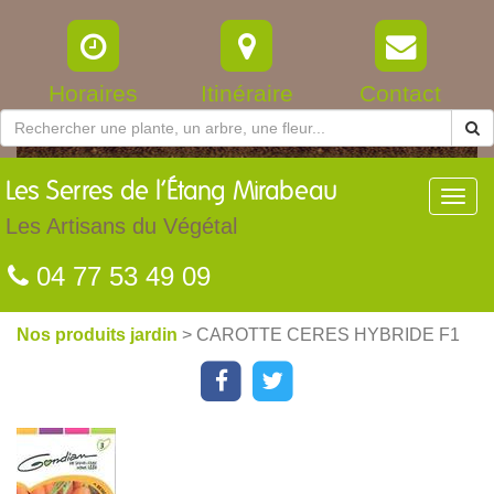
Horaires
Itinéraire
Contact
Les
Serres de l’Étang Mirabeau
Toggl
navig
Les Artisans du Végétal
04 77 53 49 09
Nos produits jardin
> CAROTTE CERES HYBRIDE F1