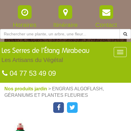
Horaires
Itinéraire
Contact
Les
Serres de l’Étang Mirabeau
Toggl
navig
Les Artisans du Végétal
04 77 53 49 09
Nos produits jardin
> ENGRAIS ALGOFLASH,
GÉRANIUMS ET PLANTES FLEURIES