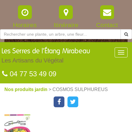
Horaires
Itinéraire
Contact
Les
Serres de l’Étang Mirabeau
Toggl
navig
Les Artisans du Végétal
04 77 53 49 09
Nos produits jardin
> COSMOS SULPHUREUS