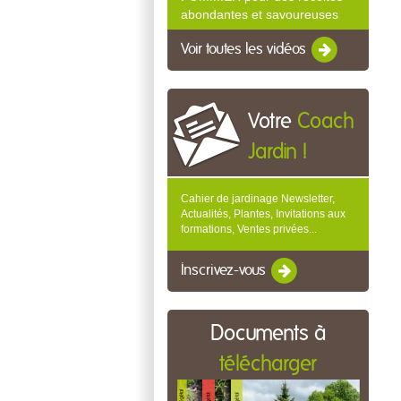
abondantes et savoureuses
Voir toutes les vidéos
Votre
Coach
Jardin !
Cahier de jardinage Newsletter,
Actualités, Plantes, Invitations aux
formations, Ventes privées...
Inscrivez-vous
Documents à
télécharger