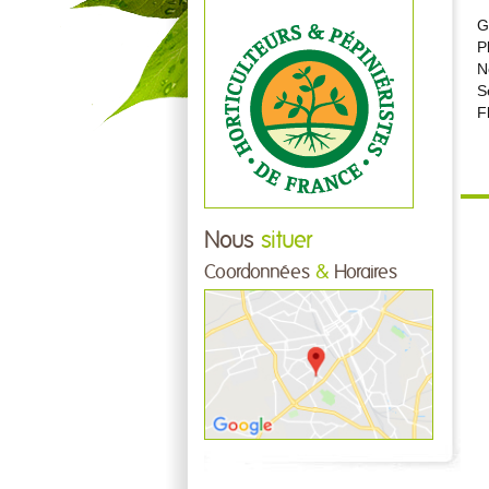
G
P
N
S
F
Nous
situer
Coordonnées
&
Horaires