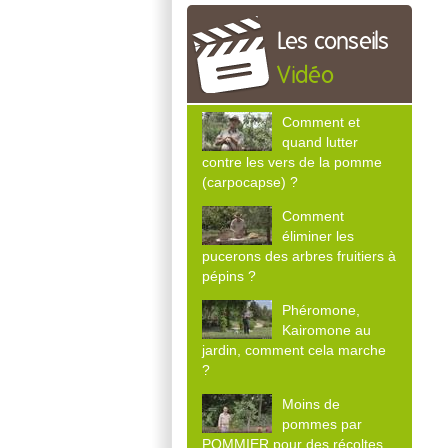
Les conseils
Vidéo
Comment et
quand lutter
contre les vers de la pomme
(carpocapse) ?
Comment
éliminer les
pucerons des arbres fruitiers à
pépins ?
Phéromone,
Kairomone au
jardin, comment cela marche
?
Moins de
pommes par
POMMIER pour des récoltes