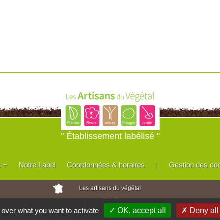
" Établissement labélisé "
s +
Notre Label
Coordonnées & horaires
Gestion des co
|
Les artisans du végétal
Horticulteurs et pépinièristes de France
l over what you want to activate
✓ OK, accept all
✗ Deny all
Réalisé avec
WEB
Enseignes