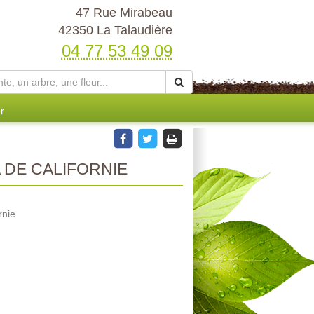
47 Rue Mirabeau
42350 La Talaudière
04 77 53 49 09
r
DE CALIFORNIE
rnie