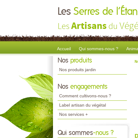
Les
Serres de l’Ét
Artisans
Végé
Les
du
Accueil
Qui sommes-nous ?
Anima
Nos
produits
N
Nos produits jardin
Nos
engagements
Comment cultivons-nous ?
Label artisan du végétal
Nos services +
Qui sommes
-nous ?
D