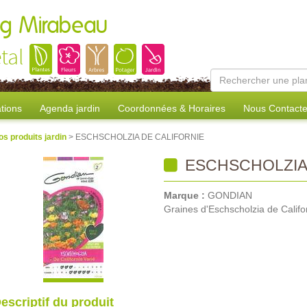
ang Mirabeau
tal
tions
Agenda jardin
Coordonnées & Horaires
Nous Contacte
os produits jardin
> ESCHSCHOLZIA DE CALIFORNIE
ESCHSCHOLZIA 
Marque :
GONDIAN
Graines d'Eschscholzia de Califo
escriptif du produit