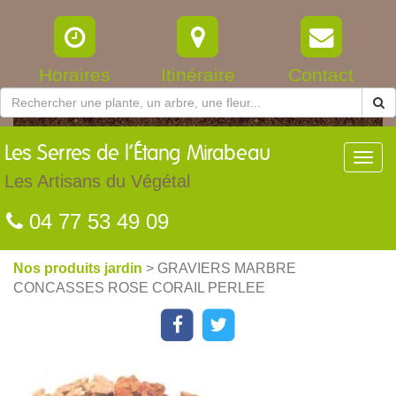
Horaires
Itinéraire
Contact
Les
Serres de l’Étang Mirabeau
Toggl
navig
Les Artisans du Végétal
04 77 53 49 09
Nos produits jardin
> GRAVIERS MARBRE
CONCASSES ROSE CORAIL PERLEE