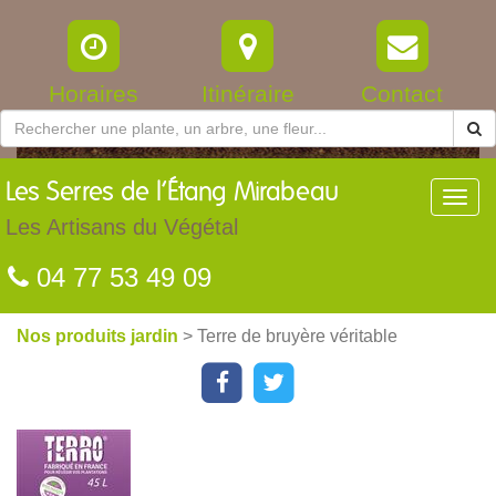
Horaires
Itinéraire
Contact
Les
Serres de l’Étang Mirabeau
Toggl
navig
Les Artisans du Végétal
04 77 53 49 09
Nos produits jardin
> Terre de bruyère véritable