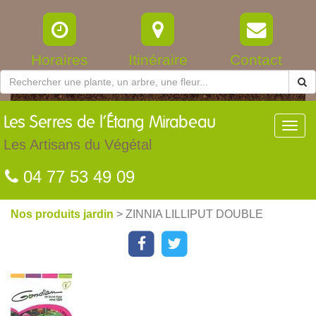
Horaires
Itinéraire
Contact
Les
Serres de l’Étang Mirabeau
Toggl
navig
Les Artisans du Végétal
04 77 53 49 09
Nos produits jardin
> ZINNIA LILLIPUT DOUBLE