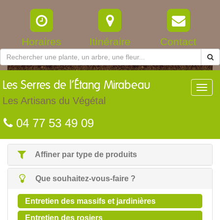
Horaires
Itinéraire
Contact
Les
Serres de l’Étang Mirabeau
Toggl
navig
Les Artisans du Végétal
04 77 53 49 09
Affiner par type de produits
Que souhaitez-vous-faire ?
Entretien des massifs et jardinières
Entretien des rosiers