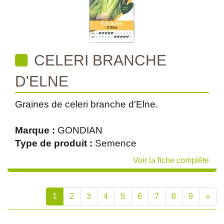
CELERI BRANCHE
D'ELNE
Graines de celeri branche d'Elne.
Marque :
GONDIAN
Type de produit :
Semence
Voir la fiche complète
1
2
3
4
5
6
7
8
9
»