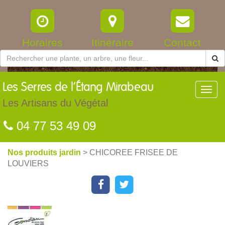
Horaires
Itinéraire
Contact
Les
Serres de l’Étang Mirabeau
Toggl
navig
Les Artisans du Végétal
04 77 53 49 09
Nos produits jardin
> CHICOREE FRISEE DE
LOUVIERS