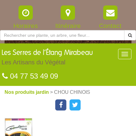
Horaires
Itinéraire
Contact
Les
Serres de l’Étang Mirabeau
Toggl
navig
Les Artisans du Végétal
04 77 53 49 09
Nos produits jardin
> CHOU CHINOIS