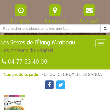
Horaires
Itinéraire
Contact
Les
Serres de l’Étang Mirabeau
Toggl
navig
Les Artisans du Végétal
04 77 53 49 09
Nos produits jardin
> CHOU DE BRUXELLES SANDA