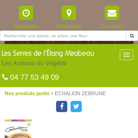
Horaires
Itinéraire
Contact
Les
Serres de l’Étang Mirabeau
Toggl
navig
Les Artisans du Végétal
04 77 53 49 09
Nos produits jardin
> ECHALION ZEBRUNE