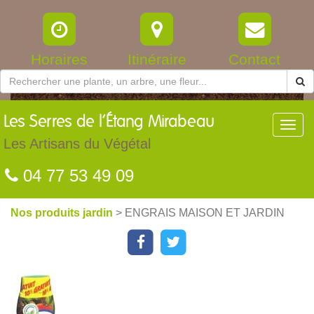
Horaires
Itinéraire
Contact
Les
Serres de l’Étang Mirabeau
Toggl
navig
Les Artisans du Végétal
04 77 53 49 09
Nos produits jardin
> ENGRAIS MAISON ET JARDIN