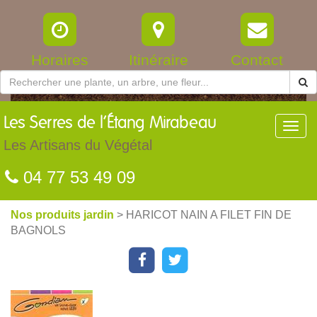
Horaires
Itinéraire
Contact
Les
Serres de l’Étang Mirabeau
Toggl
navig
Les Artisans du Végétal
04 77 53 49 09
Nos produits jardin
> HARICOT NAIN A FILET FIN DE
BAGNOLS