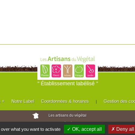
" Établissement labélisé "
s +
Notre Label
Coordonnées & horaires
Gestion des co
|
Les artisans du végétal
Horticulteurs et pépinièristes de France
l over what you want to activate
✓ OK, accept all
✗ Deny all
Réalisé avec
WEB
Enseignes