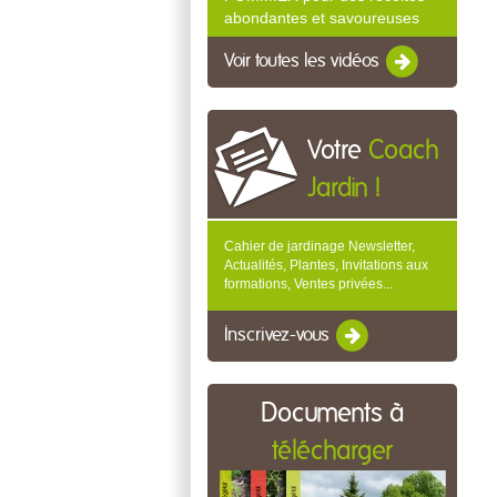
abondantes et savoureuses
Voir toutes les vidéos
Votre
Coach
Jardin !
Cahier de jardinage Newsletter,
Actualités, Plantes, Invitations aux
formations, Ventes privées...
Inscrivez-vous
Documents à
télécharger