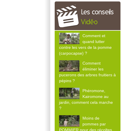
Les conseils
Vidéo
Comment et
quand lutter
contre les vers de la pomme
(carpocapse) ?
Comment
éliminer les
pucerons des arbres fruitiers à
pépins ?
Phéromone,
Kairomone au
jardin, comment cela marche
?
Moins de
pommes par
POMMIER pour des récoltes