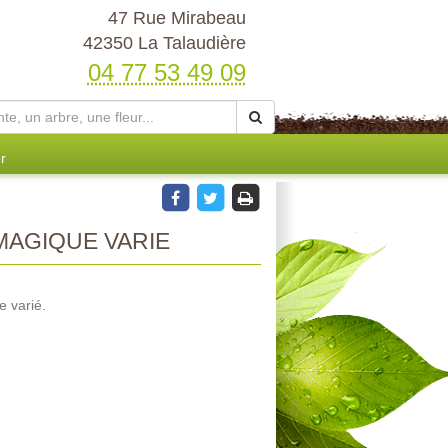
47 Rue Mirabeau
42350 La Talaudière
04 77 53 49 09
r
MAGIQUE VARIE
e varié.