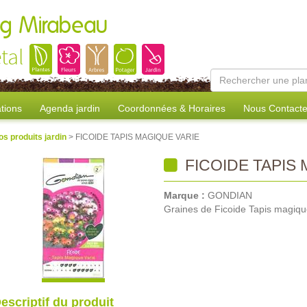
ang Mirabeau
tal
tions
Agenda jardin
Coordonnées & Horaires
Nous Contacte
os produits jardin
> FICOIDE TAPIS MAGIQUE VARIE
FICOIDE TAPIS 
Marque :
GONDIAN
Graines de Ficoide Tapis magiqu
escriptif du produit