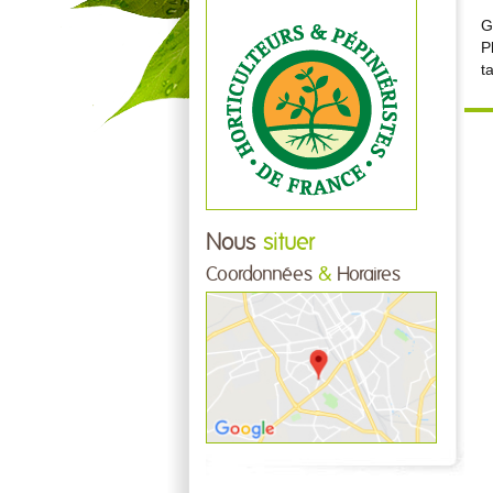
G
P
t
Nous
situer
Coordonnées
&
Horaires