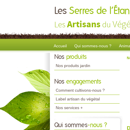
Les
Serres de l’Ét
Artisans
Végé
Les
du
Accueil
Qui sommes-nous ?
Anima
Nos
produits
N
Nos produits jardin
Nos
engagements
Comment cultivons-nous ?
Label artisan du végétal
Nos services +
Qui sommes
-nous ?
D