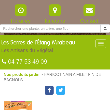
Horaires
Itinéraire
Contact
Les
Serres de l’Étang Mirabeau
Toggl
navig
Les Artisans du Végétal
04 77 53 49 09
Nos produits jardin
> HARICOT NAIN A FILET FIN DE
BAGNOLS