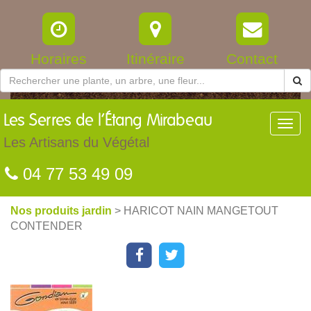
Horaires
Itinéraire
Contact
Les
Serres de l’Étang Mirabeau
Toggl
navig
Les Artisans du Végétal
04 77 53 49 09
Nos produits jardin
> HARICOT NAIN MANGETOUT
CONTENDER