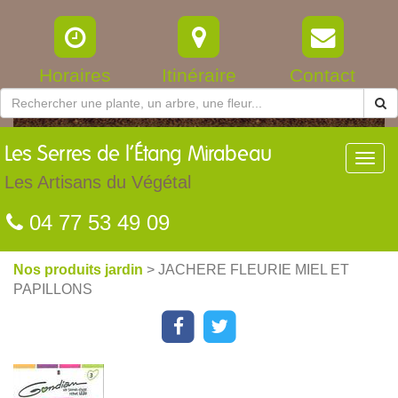
Horaires
Itinéraire
Contact
Les
Serres de l’Étang Mirabeau
Toggl
navig
Les Artisans du Végétal
04 77 53 49 09
Nos produits jardin
> JACHERE FLEURIE MIEL ET
PAPILLONS