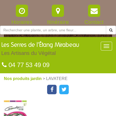
Horaires
Itinéraire
Contact
Les
Serres de l’Étang Mirabeau
Toggl
navig
Les Artisans du Végétal
04 77 53 49 09
Nos produits jardin
> LAVATERE