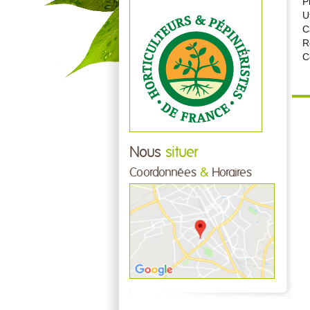
P
U
C
R
C
Nous
situer
Coordonnées
&
Horaires