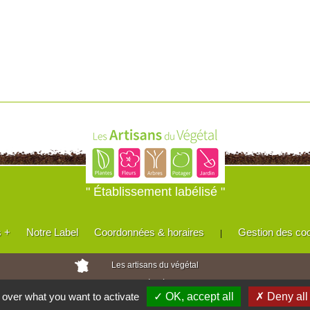
" Établissement labélisé "
s +
Notre Label
Coordonnées & horaires
Gestion des co
|
Les artisans du végétal
Horticulteurs et pépinièristes de France
l over what you want to activate
✓ OK, accept all
✗ Deny all
Réalisé avec
WEB
Enseignes