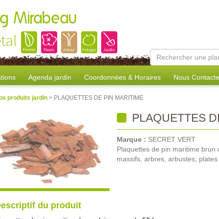
ang Mirabeau
tal
tions
Agenda jardin
Coordonnées & Horaires
Nous Contacte
os produits jardin
> PLAQUETTES DE PIN MARITIME
PLAQUETTES DE
Marque :
SECRET VERT
Plaquettes de pin maritime brun c
massifs, arbres, arbustes, plates
escriptif du produit