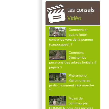
Les conseils
Vidéo
Comment et
quand lutter
contre les vers de la pomme
(carpocapse) ?
Comment
éliminer les
pucerons des arbres fruitiers à
pépins ?
Phéromone,
Kairomone au
jardin, comment cela marche
?
Moins de
pommes par
POMMIER pour des récoltes