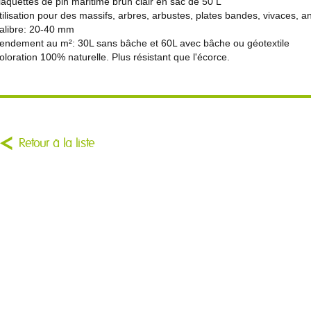
laquettes de pin maritime brun clair en sac de 50 L
tilisation pour des massifs, arbres, arbustes, plates bandes, vivaces, a
alibre: 20-40 mm
endement au m²: 30L sans bâche et 60L avec bâche ou géotextile
oloration 100% naturelle. Plus résistant que l'écorce.
Retour à la liste