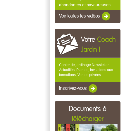
abondantes et savoureuses
Voir toutes les vidéos
Votre
Coach
Jardin !
Cahier de jardinage Newsletter,
Actualités, Plantes, Invitations aux
formations, Ventes privées...
Inscrivez-vous
Documents à
télécharger