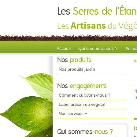
Les
Serres de l’Ét
Artisans
Végé
Les
du
Accueil
Qui sommes-nous ?
Anima
Nos
produits
N
Nos produits jardin
Nos
engagements
Comment cultivons-nous ?
Label artisan du végétal
Nos services +
D
Qui sommes
-nous ?