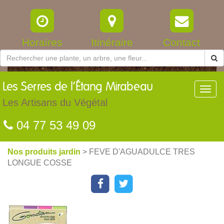
Horaires
Itinéraire
Contact
Les
Serres de l’Étang Mirabeau
Toggl
navig
Les Artisans du Végétal
04 77 53 49 09
Nos produits jardin
> FEVE D'AGUADULCE TRES
LONGUE COSSE