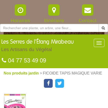
Horaires
Itinéraire
Contact
Les
Serres de l’Étang Mirabeau
Toggl
navig
Les Artisans du Végétal
04 77 53 49 09
Nos produits jardin
> FICOIDE TAPIS MAGIQUE VARIE