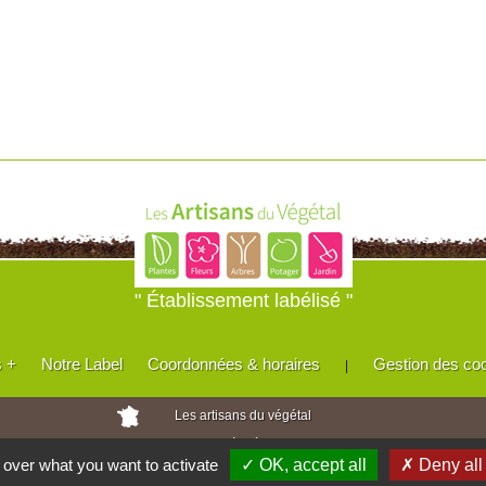
" Établissement labélisé "
s +
Notre Label
Coordonnées & horaires
Gestion des co
|
Les artisans du végétal
Horticulteurs et pépinièristes de France
l over what you want to activate
✓ OK, accept all
✗ Deny all
Réalisé avec
WEB
Enseignes