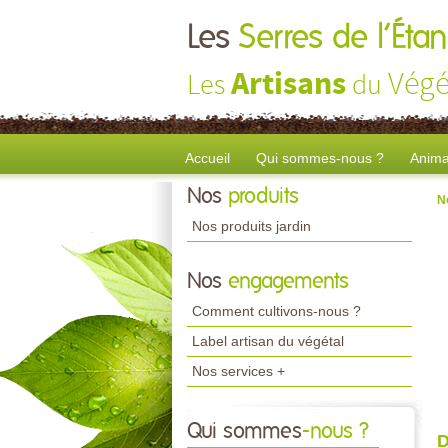
Les
Serres de l’Ét
Artisans
Végé
Les
du
Accueil
Qui sommes-nous ?
Anima
Nos
produits
N
Nos produits jardin
Nos
engagements
Comment cultivons-nous ?
Label artisan du végétal
Nos services +
Qui sommes
-nous ?
D