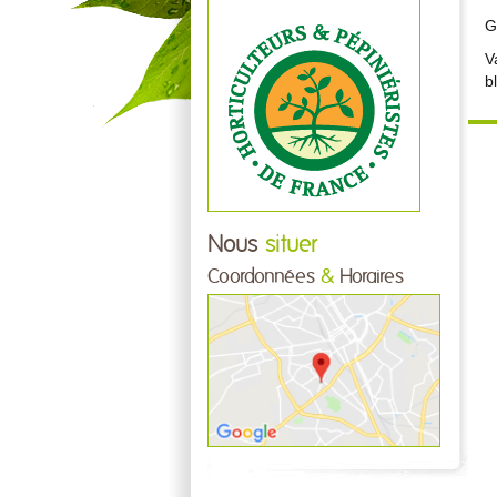
G
V
b
Nous
situer
Coordonnées
&
Horaires