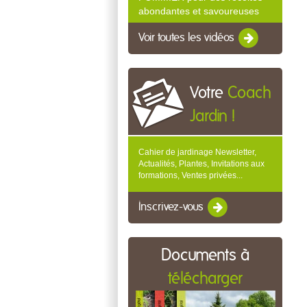
abondantes et savoureuses
Voir toutes les vidéos
Votre
Coach
Jardin !
Cahier de jardinage Newsletter,
Actualités, Plantes, Invitations aux
formations, Ventes privées...
Inscrivez-vous
Documents à
télécharger