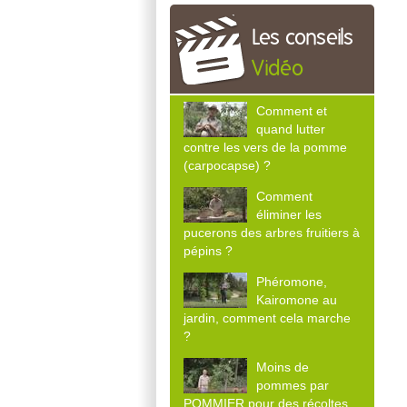
Les conseils
Vidéo
Comment et
quand lutter
contre les vers de la pomme
(carpocapse) ?
Comment
éliminer les
pucerons des arbres fruitiers à
pépins ?
Phéromone,
Kairomone au
jardin, comment cela marche
?
Moins de
pommes par
POMMIER pour des récoltes