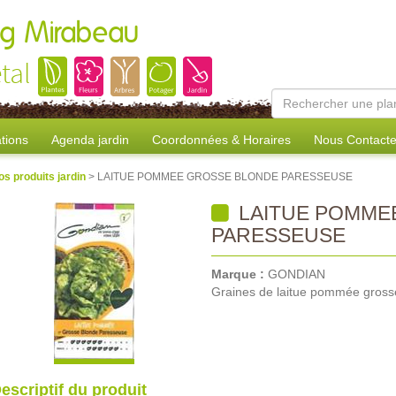
ang Mirabeau
tal
tions
Agenda jardin
Coordonnées & Horaires
Nous Contacte
os produits jardin
> LAITUE POMMEE GROSSE BLONDE PARESSEUSE
LAITUE POMME
PARESSEUSE
Marque :
GONDIAN
Graines de laitue pommée gross
escriptif du produit