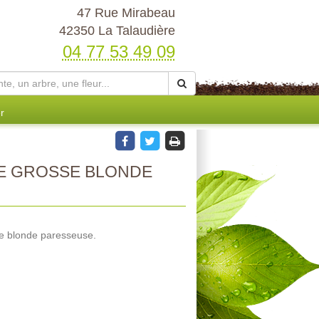
47 Rue Mirabeau
42350 La Talaudière
04 77 53 49 09
r
E GROSSE BLONDE
e blonde paresseuse.