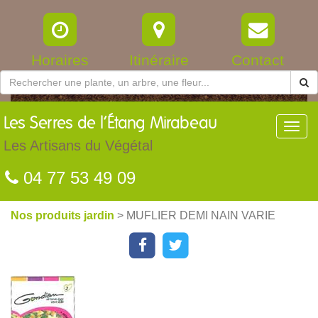
Horaires
Itinéraire
Contact
Les
Serres de l’Étang Mirabeau
Toggl
navig
Les Artisans du Végétal
04 77 53 49 09
Nos produits jardin
> MUFLIER DEMI NAIN VARIE