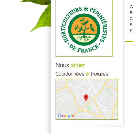
G
B
C
S
F
Nous
situer
Coordonnées
&
Horaires