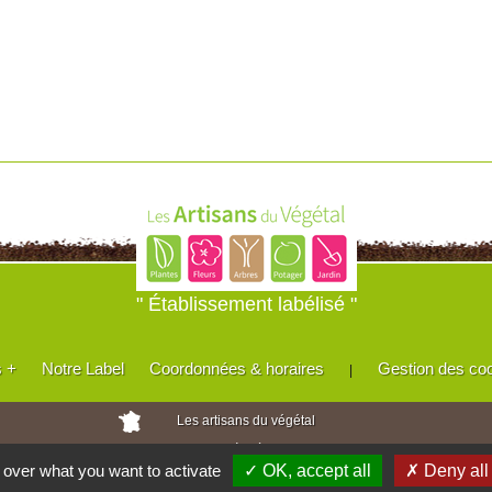
" Établissement labélisé "
s +
Notre Label
Coordonnées & horaires
Gestion des co
|
Les artisans du végétal
Horticulteurs et pépinièristes de France
l over what you want to activate
✓ OK, accept all
✗ Deny all
Réalisé avec
WEB
Enseignes