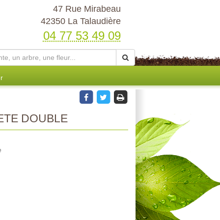
47 Rue Mirabeau
42350 La Talaudière
04 77 53 49 09
r
ETE DOUBLE
e