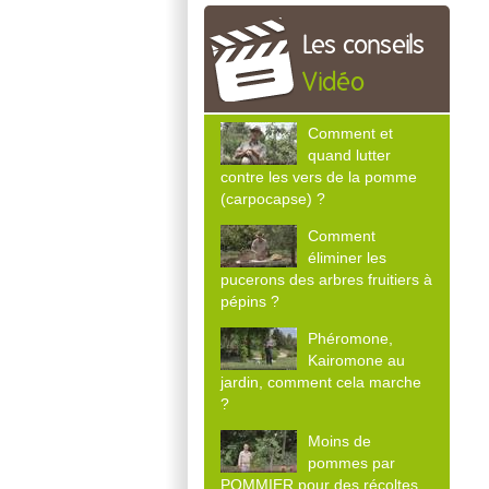
Les conseils
Vidéo
Comment et
quand lutter
contre les vers de la pomme
(carpocapse) ?
Comment
éliminer les
pucerons des arbres fruitiers à
pépins ?
Phéromone,
Kairomone au
jardin, comment cela marche
?
Moins de
pommes par
POMMIER pour des récoltes