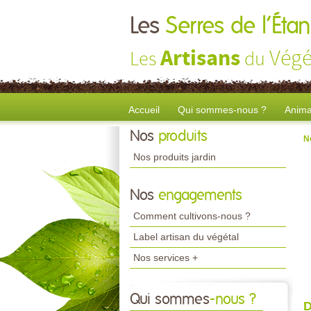
Les
Serres de l’Ét
Artisans
Végé
Les
du
Accueil
Qui sommes-nous ?
Anima
Nos
produits
N
Nos produits jardin
Nos
engagements
Comment cultivons-nous ?
Label artisan du végétal
Nos services +
Qui sommes
-nous ?
D