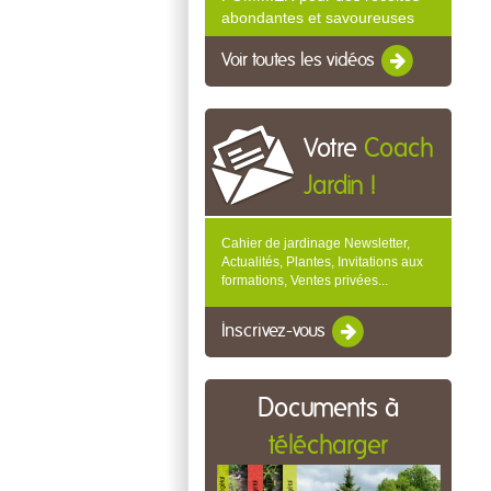
abondantes et savoureuses
Voir toutes les vidéos
Votre
Coach
Jardin !
Cahier de jardinage Newsletter,
Actualités, Plantes, Invitations aux
formations, Ventes privées...
Inscrivez-vous
Documents à
télécharger