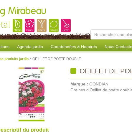
ang Mirabeau
tal
tions
Agenda jardin
Coordonnées & Horaires
Nous Contacte
os produits jardin
> OEILLET DE POETE DOUBLE
OEILLET DE PO
Marque :
GONDIAN
Graines d'Oeillet de poète doubl
escriptif du produit